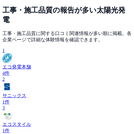
工事・施工品質
の報告が多い
太陽光発
電
工事・施工品質
に関する口コミ関連情報が多い順に掲載。各
企業ページで詳細な体験情報を確認できます。
1
エコ発電本舗
4
件
2
サニックス
1
件
3
エコスタイル
1
件