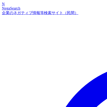
N
NegaSearch
企業のネガティブ情報等検索サイト（民間）