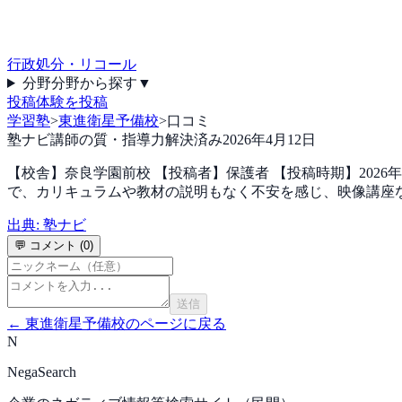
行政処分・リコール
分野
分野から探す
▼
投稿
体験を投稿
学習塾
>
東進衛星予備校
>
口コミ
塾ナビ
講師の質・指導力
解決済み
2026年4月12日
【校舎】奈良学園前校 【投稿者】保護者 【投稿時期】2026年
で、カリキュラムや教材の説明もなく不安を感じ、映像講座
出典:
塾ナビ
💬 コメント (
0
)
送信
←
東進衛星予備校
のページに戻る
N
NegaSearch